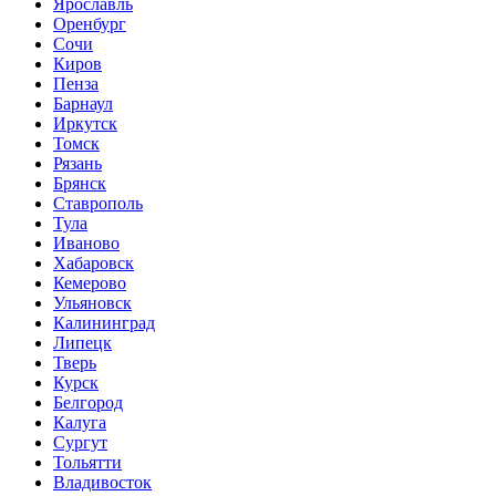
Ярославль
Оренбург
Сочи
Киров
Пенза
Барнаул
Иркутск
Томск
Рязань
Брянск
Ставрополь
Тула
Иваново
Хабаровск
Кемерово
Ульяновск
Калининград
Липецк
Тверь
Курск
Белгород
Калуга
Сургут
Тольятти
Владивосток