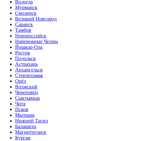
Вологда
Мурманск
Смоленск
Великий Новгород
Саранск
Тамбов
Новороссийск
Набережные Челны
Йошкар-Ола
Ростов
Подольск
Астрахань
Архангельск
Стерлитамак
Орёл
Волжский
Череповец
Сыктывкар
Чита
Псков
Мытищи
Нижний Тагил
Балашиха
Магнитогорск
Курган