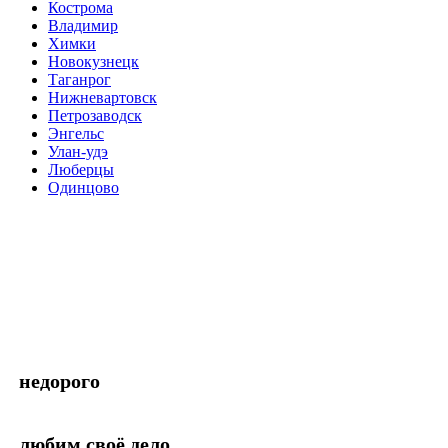
Кострома
Владимир
Химки
Новокузнецк
Таганрог
Нижневартовск
Петрозаводск
Энгельс
Улан-удэ
Люберцы
Одинцово
недорого
любим своё дело